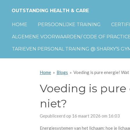
Ga
OUTSTANDING HEALTH & CARE
direct
naar
HOME
PERSOONLIJKE TRAINING
CERTIF
de
ALGEMENE VOORWAARDEN/ CODE OF PRACTIC
hoofdinhoud
TARIEVEN PERSONAL TRAINING @ SHARKY’S GY
Home
»
Blogs
»
Voeding is pure energie! Wat w
Voeding is pure 
niet?
Gepubliceerd op 16 maart 2026 om 16:03
Energiesystemen van het lichaam: hoe je lichaam