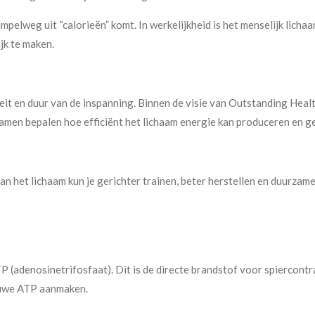
mpelweg uit “calorieën” komt. In werkelijkheid is het menselijk lich
k te maken.
teit en duur van de inspanning. Binnen de visie van Outstanding Heal
 samen bepalen hoe efficiënt het lichaam energie kan produceren en g
an het lichaam kun je gerichter trainen, beter herstellen en duurzame
P (adenosinetrifosfaat). Dit is de directe brandstof voor spiercont
ieuwe ATP aanmaken.