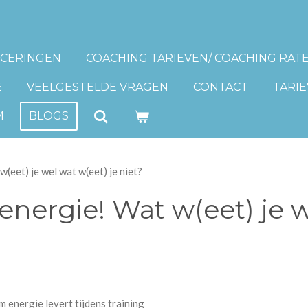
ICERINGEN
COACHING TARIEVEN/ COACHING RAT
E
VEELGESTELDE VRAGEN
CONTACT
TARIE
M
BLOGS
(eet) je wel wat w(eet) je niet?
energie! Wat w(eet) je w
 energie levert tijdens training