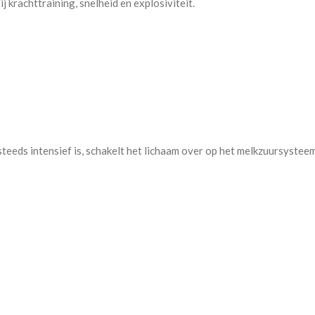
j krachttraining, snelheid en explosiviteit.
eeds intensief is, schakelt het lichaam over op het melkzuursysteem