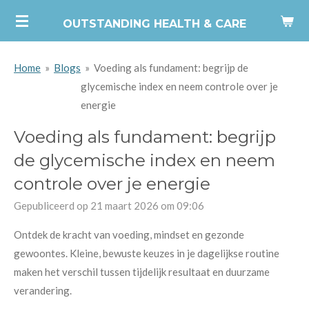
Ga
OUTSTANDING HEALTH & CARE
direct
naar
Home
»
Blogs
»
Voeding als fundament: begrijp de
de
glycemische index en neem controle over je
hoofdinhoud
energie
Voeding als fundament: begrijp
de glycemische index en neem
controle over je energie
Gepubliceerd op 21 maart 2026 om 09:06
Ontdek de kracht van voeding, mindset en gezonde
gewoontes. Kleine, bewuste keuzes in je dagelijkse routine
maken het verschil tussen tijdelijk resultaat en duurzame
verandering.