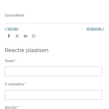
Gezondheid
«
Vorige
Volgende
»
D
D
S
D
e
e
h
e
l
e
a
l
e
l
r
e
Reactie plaatsen
n
e
n
Naam *
E-mailadres *
Bericht *