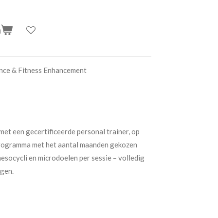
n
ance & Fitness Enhancement
met een gecertificeerde personal trainer, op
t programma met het aantal maanden gekozen
esocycli en microdoelen per sessie – volledig
ngen.