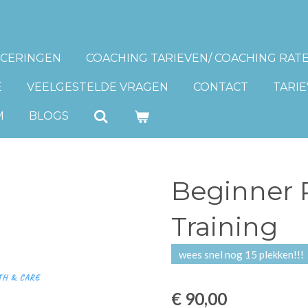
ICERINGEN
COACHING TARIEVEN/ COACHING RAT
E
VEELGESTELDE VRAGEN
CONTACT
TARIE
M
BLOGS
Beginner 
Training
wees snel nog 15 plekken!!!
€ 90,00